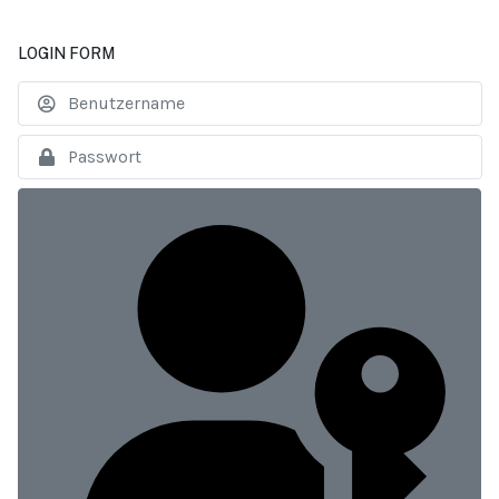
LOGIN FORM
B
An